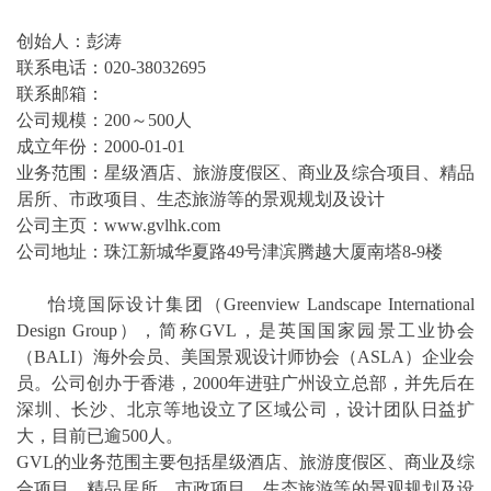
创始人：彭涛
联系电话：020-38032695
联系邮箱：
公司规模：200～500人
成立年份：2000-01-01
业务范围：星级酒店、旅游度假区、商业及综合项目、精品
居所、市政项目、生态旅游等的景观规划及设计
公司主页：www.gvlhk.com
公司地址：珠江新城华夏路49号津滨腾越大厦南塔8-9楼
怡境国际设计集团（Greenview Landscape International
Design Group），简称GVL，是英国国家园景工业协会
（BALI）海外会员、美国景观设计师协会（ASLA）企业会
员。公司创办于香港，2000年进驻广州设立总部，并先后在
深圳、长沙、北京等地设立了区域公司，设计团队日益扩
大，目前已逾500人。
GVL的业务范围主要包括星级酒店、旅游度假区、商业及综
合项目、精品居所、市政项目、生态旅游等的景观规划及设