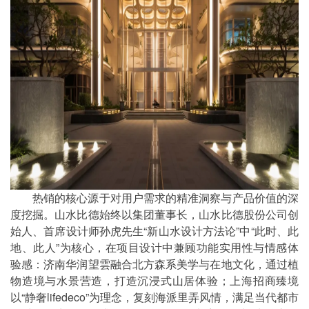
热销的核心源于对用户需求的精准洞察与产品价值的深
度挖掘。山水比德始终以集团董事长，山水比德股份公司创
始人、首席设计师孙虎先生“新山水设计方法论”中“此时、此
地、此人”为核心，在项目设计中兼顾功能实用性与情感体
验感：济南华润望雲融合北方森系美学与在地文化，通过植
物造境与水景营造，打造沉浸式山居体验；上海招商臻境
以“静奢lifedeco”为理念，复刻海派里弄风情，满足当代都市