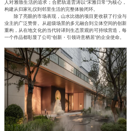
人对雅致生活的追求；合肥轨道雲涛以“宋雅日常”为核心，
构建从归家礼仪到邻里生活的完整体验闭环。
除了亮眼的市场表现，山水比德的项目更收获了行业与
业主的广泛赞誉。从超级场景的多元融合到立体空间的创新
重构，从在地文化的当代转译到生态景观的可持续营造，每
一个作品都彰显了公司“创新・引领诗意栖居”的企业使命。