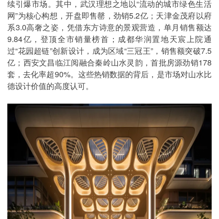
续引爆市场。其中，武汉理想之地以“流动的城市绿色生活
网”为核心构想，开盘即售罄，劲销5.2亿；天津金茂府以府
系3.0高奢之姿，凭借东方诗意的景观营造，单月销售额达
9.84亿，登顶全市销量榜首；成都华润置地天宸上院通
过“花园超链”创新设计，成为区域“三冠王”，销售额突破7.5
亿；西安文昌临江阅融合秦岭山水灵韵，首批房源劲销178
套，去化率超90%。这些热销数据的背后，是市场对山水比
德设计价值的高度认可。