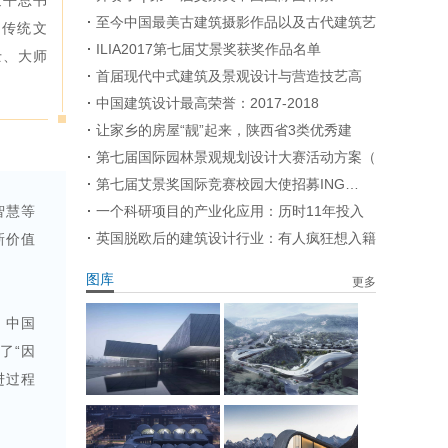
近平总书
至今中国最美古建筑摄影作品以及古代建筑艺
秀传统文
ILIA2017第七届艾景奖获奖作品名单
士、大师
首届现代中式建筑及景观设计与营造技艺高
中国建筑设计最高荣誉：2017-2018
让家乡的房屋“靓”起来，陕西省3类优秀建
第七届国际园林景观规划设计大赛活动方案（
第七届艾景奖国际竞赛校园大使招募ING…
智慧等
一个科研项目的产业化应用：历时11年投入
英国脱欧后的建筑设计行业：有人疯狂想入籍
新价值
图库
更多
，中国
了“因
进过程