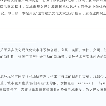
房城乡建设部相关司局同志、行业专家及媒体记者，围绕贯彻落实习
指示批示精神，就城市规划设计和建筑风貌风格如何传承中华优
议。即日起，本报开设“城市建筑文化大家观点”栏目，发表业内院
议关于落实优化现代化城市体系和创新、宜居、美丽、韧性、文明、
存的新时期，适应空间与社会互动的新场景，提升学术与实践融合的
建成环境的空间塑形和场所营造，作出可持续的创新性贡献。现如今
城市更新也从“除旧布新”主导的开发性更新（renewal），转向
）。在此国情背景下，需要从重塑建筑师职业的价值目标出发，为之设立推