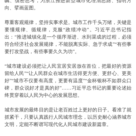
瞩、缜密思考，为浙江推进新型城市化理清思路、指明方
向、擘画蓝图。
尊重客观规律，坚持实事求是。城市工作千头万绪，关键是
要懂规律、循规律，克服“政绩冲动”。习近平总书记指
出：“推进城镇化是一个循序渐进、水到渠成的过程，必须
符合经济社会发展规律，不能脱离实际、急于求成”“有些事
要打攻坚战，有些事要久久为功”。
“城市建设必须把让人民宜居安居放在首位，把最好的资源
留给人民”“让人民群众在城市生活得更方便、更舒心、更美
好”“城市不仅要有高度，更要有温度”“金杯银杯不如群众口
碑，群众说好才是真的好”……习近平总书记的重要论述始
终贯穿着以人民为中心的发展思想。
城市发展的最终目的是让老百姓过上更好的日子。看准了就
抓紧干，只要认真践行人民城市理念，以历史耐心涵养城市
文明，定能不断谱写现代化人民城市建设新篇章。