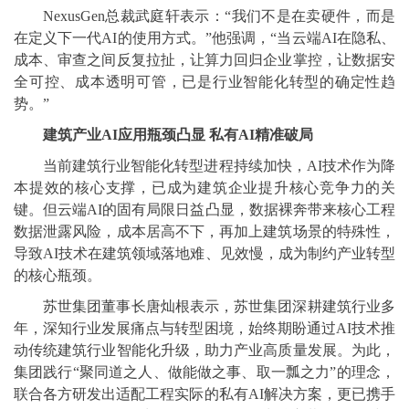
NexusGen总裁武庭轩表示：“我们不是在卖硬件，而是
在定义下一代AI的使用方式。”他强调，“当云端AI在隐私、
成本、审查之间反复拉扯，让算力回归企业掌控，让数据安
全可控、成本透明可管，已是行业智能化转型的确定性趋
势。”
建筑产业
AI
应用瓶颈凸显 私有
AI
精准破局
当前建筑行业智能化转型进程持续加快，AI技术作为降
本提效的核心支撑，已成为建筑企业提升核心竞争力的关
键。但云端AI的固有局限日益凸显，数据裸奔带来核心工程
数据泄露风险，成本居高不下，再加上建筑场景的特殊性，
导致AI技术在建筑领域落地难、见效慢，成为制约产业转型
的核心瓶颈。
苏世集团董事长唐灿根表示，苏世集团深耕建筑行业多
年，深知行业发展痛点与转型困境，始终期盼通过AI技术推
动传统建筑行业智能化升级，助力产业高质量发展。为此，
集团践行“聚同道之人、做能做之事、取一瓢之力”的理念，
联合各方研发出适配工程实际的私有AI解决方案，更已携手