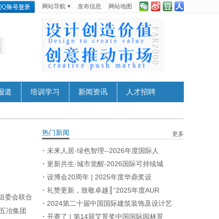
网站导航
发布信息
网站地图
报道
培训学习
新闻资讯
人才招聘
热门新闻
更多
未来人居·绿色智理--2026年度国际人
更新共生·城市觉醒-2026国际可持续城
设博会20周年 | 2025年度华鼎奖设
礼赞更新，致敬卓越║“2025年度AUR
，组委会联合
2024第二十届中国国际建筑装饰及设计艺
国五冶集团
开赛了 | 第14届艾景奖中国国际园林景