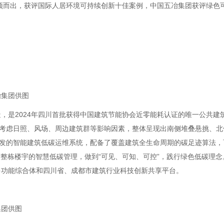
脱颖而出，获评国际人居环境可持续创新十佳案例，中国五冶集团获评绿色
冶集团供图
，是2024年四川首批获得中国建筑节能协会近零能耗认证的唯一公共建
合考虑日照、风场、周边建筑群等影响因素，整体呈现出南侧堆叠悬挑、北
研发的智能建筑低碳运维系统，配备了覆盖建筑全生命周期的碳足迹算法，
对整栋楼宇的智慧低碳管理，做到“可见、可知、可控”，践行绿色低碳理念
多功能综合体和四川省、成都市建筑行业科技创新共享平台。
集团供图