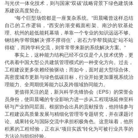
与光伏一体化技术，则与国家“双碳”战略背景下绿色建筑体
系建设高度契合。
“每个巨型场馆都是一座复杂系统。”田晨曦曾这样总结
自己的工作逻辑，“西安的渐变截面桁架、南沙的软基处
理、杭州的超低能耗幕墙，单靠一个专业的知识远远不够。
钢结构学帮我解决‘撑不撑得住’，岩石力学帮我搞定‘站不站
得稳’，而跨学科交流，则常常带来新的系统解决方案。”
事实上，这种能力结构已经不仅仅是个人技术优势，更
代表着中国大型公共建筑管理模式的一种变化方向。过去，
工程建设更多依赖经验驱动；而如今，面对超大型综合体、
高密度城市更新与绿色低碳目标，行业开始更加重视系统治
理能力、全周期统筹能力以及跨领域协同能力。
更值得关注的是，新兴科学先锋协会（EPS）的荣誉会
员身份，使田晨曦的专业影响力进一步从工程现场延伸至科
研与产业协同层面。根据协会出具的贡献报告，他持续参与
工程建设高质量发展与精细化管理等专题研究，并在课题讨
论、成果转化与国际交流中承担积极角色。这意味着，他所
积累的工程经验，正在从“项目实践”转化为可被行业共享的
方法论与组织经验。