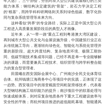
年入选）。三个协会，分别对应大型公共建筑最核心的三类
能力体系：钢结构决定建筑的“骨架”，岩石力学决定工程
的“根基”，而跨学科科研网络则关系到绿色低碳、数字化协
同与复杂系统管理等未来方向。
这种看似“跨界”的专业路径，实际上正是中国大型公共
工程进入高质量发展阶段后的典型人才画像。
近年来，从“一带一路”重点工程到粤港澳大湾区建设，
再到城市大型公共文化与会展设施升级，中国建筑行业正在
从传统施工导向，逐渐转向绿色化、智能化与系统化管理并
重的新阶段。超大跨度结构、复杂地质环境、极限工期协
同、低碳节能技术集成等问题，已经不再是单一专业能够解
决的课题，而需要兼具工程技术、组织管理与跨学科整合能
力的复合型管理者。
田晨曦在西安国际会展中心、广州南沙全民文化体育综
合体、杭州钱塘江海商务中心等项目中的实践，正体现了这
一趋势。西安项目中的渐变截面空间桁架滑移技术，代表着
大型钢结构施工组织能力的提升；南沙项目中的软基处理与
快速成桩体系，则对应复杂地质条件下重大工程建设效率与
安全性的平衡；而杭州项目推进的超低能耗幕墙、智能通风