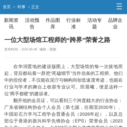
首页
>
时事
> 正文
新闻资
活动预
作品图
行业标
活动专
品牌企
讯
告
库
准
题
业
一位大型场馆工程师的“跨界”荣誉之路
发布时间：2026-06-08
编辑：陈默
在华润置地的建设版图上，大型场馆的每一次拔地而
起，背后都站着一群把“死磕细节”当作信条的工程师。他们
中的佼佼者，不仅能在泥泞与钢构间创造速度奇迹，也能在
行业与学术的舞台上收获专业认可。田晨曦，便是这样一
位“两手都硬”的建设者。
翻开他的会员证，可以看到三个跨度颇大的行业协会：
广东省钢结构协会个人会员（第七届，任期至2030年）、
中国岩石力学与工程学会普通会员（2026年起），以及总
部位于香港的新兴科学先锋协会（EPS）荣誉会员（2023