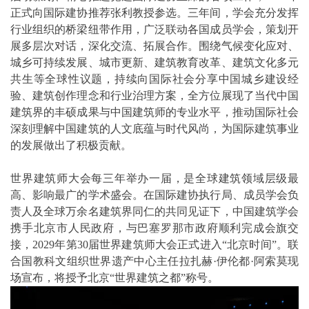
正式向国际建协推荐张利教授参选。三年间，学会充分发挥
行业组织的桥梁纽带作用，广泛联动各国成员学会，策划开
展多层次对话，深化交流、拓展合作。围绕气候变化应对、
城乡可持续发展、城市更新、建筑教育改革、建筑文化多元
共生等全球性议题，持续向国际社会分享中国城乡建设经
验、建筑创作理念和行业治理方案，全方位展现了当代中国
建筑界的丰硕成果与中国建筑师的专业水平，推动国际社会
深刻理解中国建筑的人文底蕴与时代风尚，为国际建筑事业
的发展做出了积极贡献。
世界建筑师大会
每三年举办一届，是全球建筑领域层级最
高、影响最广的学术盛会。在国际建协执行局、成员学会负
责人及全球万余名建筑界同仁的共同见证下，中国建筑学会
携手北京市人民政府，与巴塞罗那市政府顺利完成会旗交
接，2029年第30届世界建筑师大会正式进入“北京时间”。联
合国教科文组织世界遗产中心主任拉扎赫·伊伦都·阿索莫现
场宣布，将授予北京“
世界建筑之都
”称号。