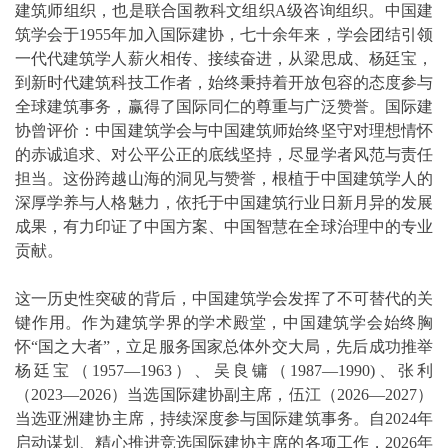
建筑师组织，也是联合国教科文组织A级咨询组织。中国建
筑学会于1955年加入国际建协，七十余年来，学会团结引领
一代代建筑学人薪火相传、接续奋进，从梁思成、杨廷宝，
到新时代建筑科技工作者，始终秉持着开放包容的态度参与
全球建筑事务，赢得了国际同仁的尊重与广泛赞誉。国际建
协曾评价：中国建筑学会与中国建筑师始终坚守对理想情怀
的赤诚追求、对公平公正的底线坚持，尽显学者风范与责任
担当。这份跨越山海的洞见与赞誉，根植于中国建筑学人的
深厚学养与人格魅力，依托于中国建筑行业日新月异的发展
成果，有力印证了中国方案、中国智慧在全球治理中的专业
贡献。
这一历史性突破的背后，中国建筑学会发挥了不可替代的关
键作用。作为建筑学界的学术殿堂，中国建筑学会始终胸
怀“国之大者”，立足服务国家总体外交大局，先后成功推举
杨廷宝（1957—1963）、吴良镛（1987—1990)、张利
（2023—2026）当选国际建协副主席，伍江（2026—2027）
当选亚洲建协主席，持续深度参与国际建筑事务。自2024年
启动谋划、精心推进竞选国际建协主席的各项工作，2026年