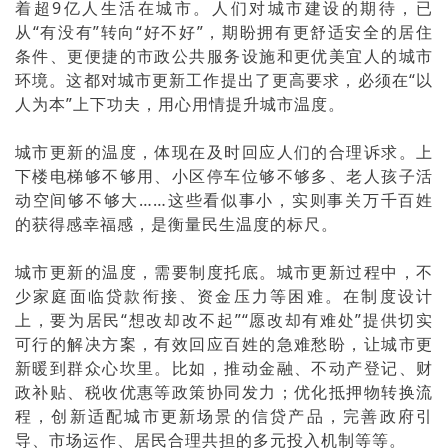
着超9亿人生活在城市。人们对城市建设的期待，已
从“有没有”转向“好不好”，期盼拥有更舒适安全的居住
条件、更便捷的市政公共服务设施和更优美宜人的城市
环境。这都对城市更新工作提出了更高要求，必须在“以
人为本”上下功夫，用心用情提升城市温度。
城市更新的温度，体现在及时回应人们的合理诉求。上
下楼电梯够不够用、小区停车位够不够多、老人孩子活
动空间够不够大……这些看似事小，实则事关万千百姓
的获得感幸福感，是衡量民生温度的标尺。
城市更新的温度，需要制度托底。城市更新过程中，不
少家庭面临贷款衔接、资金压力等困难。在制度设计
上，要为居民“想改却改不起”“愿改却有难处”提供切实
可行的解决方案，有效回应百姓的急难愁盼，让城市更
新暖到群众心坎里。比如，推动金融、不动产登记、财
政补贴、税收优惠等政策协同发力；优化抵押物转换流
程，创新适配城市更新场景的信贷产品，完善政府引
导、市场运作、居民合理共担的多元投入机制等等。