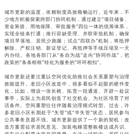
城市更新的温度，依赖制度高效顺畅运行。近年来，不
少地方积极探索跨部门协同机制，通过建立“项目储备、
资金筹措、用地保障、审批服务”四位一体的统筹体系，
实现全链条打通；推行容缺受理、并联审批机制，确保
项目早落地、居民少跑腿；试点“四联办”机制，将抵押
解除、产权注销、新证登记、再抵押等手续压缩至一天
内办结。各地各部门从“各自为战”走向“协同作战”，把
政策的“条条框框”转化为服务的“环环相扣”。
城市更新还要注重以空间优化助推社会关系重塑与治理
效能提升。老旧小区改造中，很多看似不起眼的硬件变
化，比如，增设一张长椅、拓宽一段通道、开辟一处议
事亭，实际上为居民创造了社交机会、为社区培育了对
话条件。空间重塑往往伴随着治理模式转型。过去，许
多老旧小区长期处于“失管”或“半失管”状态，居民参与
公共事务意愿不强。城市更新提供了一个新的契机：改
造方案需征求居民意见、加装电梯需整栋楼达成共识、