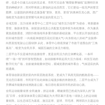
碑，也是今日健儿出征的见证者。市民可沿这条“雕塑叙事轴线”追溯特区体
育的峥嵘岁月；而对即将踏上赛场的运动员而言，它们更似一组无声的誓言
图腾，以凝固的拼搏姿态激荡着“更快、更高、更强”的奥林匹克心跳。西广
场蜕变为连接往昔荣耀与未来征途的星光之门。
全域互联，活力绿洲 体育中心二层平台以“城市活力纽带”为使命，将新建体
育馆、焕新体育场、保留游泳馆及公共配套无缝串联为有机整体。作为兼具
紧急疏散通道、消防扑救场地等多重功能的基础设施，平台更以开放的姿态
织补城市肌理：• 向南延伸接驳百花社区烟火气• 向东联动八卦岭产业脉搏•
向西直抵笔架山公园绿肺 从此，体育中心彻底突破了市政干道围合的“三角
孤岛”，蜕变为全民共享、城园互融的立体活力枢纽。
二层平台不仅是城市的连接纽带，更是全民活力的立体孵化器。一条环
绕”一场一馆”的环形智慧跑道，如动脉般串联起四大活力场域：科技互动的
数字灯光广场，全龄健身能量休憩站，观城览赛的城市看台，气候适应的风
雨通廊。
体育场创新设置的室内外双层跑道系统，更成为了风雨无阻的酷跑圣地——
无论烈日暴雨，市民皆可在此体验云端漫步般的奔跑快意。二层平台成为了
升腾城市能量的绿洲跑道公园，每日吞吐着深圳市民的跃动心跳。
全民运动能量绿洲 全民健身，拼运动量，晒健身照已然成为深圳人的“顶
流”日常，全新深体体育公园正崛起为大湾区暴汗圣地！绿脉之上的运动能
量矩阵。以生态绿芯为基底，激活足球、篮球、羽毛球、网球四大主题运动