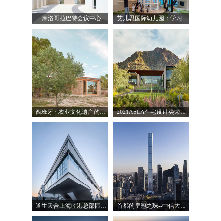
摩洛哥拉巴特会议中心
艾儿思国际幼儿园：学习的艺术 | Kokaistudios
西班牙 · 农业文化遗产的新生 / NUA arquitectures
2021ASLA住宅设计类荣誉奖：影子水流住宅，美国亚利桑那州 /
道生天合上海临港总部园区 / DUTS杜兹设计
首都的皇冠之珠--中信大厦（中国尊）/ KPF