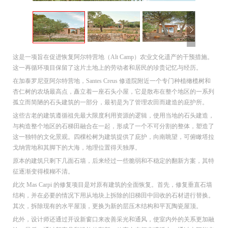
这是一项旨在促进恢复阿尔特营地（Alt Camp）农业文化遗产的干预措施。
这一再循环项目保留了这片土地上的劳动者和居民的珍贵记忆与经历。
在加泰罗尼亚阿尔特营地，Santes Creus 修道院附近一个专门种植橄榄树和
杏仁树的农场最高点，矗立着一座石头小屋，它是散布在整个地区的一系列
孤立而简陋的石头建筑的一部分，最初是为了管理农田而建造的庇护所。
这些古老的建筑遵循祖先最大限度利用资源的逻辑，使用当地的石头建造，
与构造整个地区的石梯田融合在一起，形成了一个不可分割的整体，塑造了
这一独特的文化景观。四棵松树为建筑提供了庇护，向南眺望，可俯瞰塔拉
戈纳营地和其脚下的大海，地理位置得天独厚。
原本的建筑只剩下几面石墙，后来经过一些脆弱和不稳定的翻新方案，其特
征逐渐变得模糊不清。
此次 Mas Carpi 的修复项目是对原有建筑的全面恢复。首先，修复垂直石墙
结构，并在必要的情况下用从地块上拆除的旧梯田中回收的石材进行替换。
其次，拆除现有的水平屋顶，更换为新的层压木结构和平瓦陶瓷屋顶。
此外，设计师还通过开设新窗口来改善采光和通风，使室内外的关系更加融