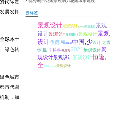
的代际责
优秀城市公园景观助力花园城市建设
发展发挥
云标签
景观设计
景观
景观设计
景观设计
景观设计
景观
设计
景观设计
景观设计
景观设计
全球本土
设计
中国,少
住房,和
设计,之
震
中国,团
、绿色转
2021
景
《,科学
景观设计
惊,世
做,新时
恒隆,
观设计
景观设计
景观设计
全
景观设计
景观设计
以,装配
绿色城市
都市代谢
机制，加