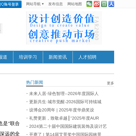
网站导航
发布信息
网站地图
报道
培训学习
新闻资讯
人才招聘
热门新闻
更多
未来人居·绿色智理--2026年度国际人
更新共生·城市觉醒-2026国际可持续城
设博会20周年 | 2025年度华鼎奖设
礼赞更新，致敬卓越║“2025年度AUR
也是“联合
2024第二十届中国国际建筑装饰及设计艺
义深远的全
开赛了 | 第14届艾景奖中国国际园林景