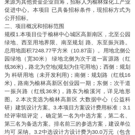
来源为其他资金企业自筹，招标人为榆林煤化工产业
促进中心。本项目 已具备招标条件，现招标方式为
公开招标。
二、项目概况和招标范围
规模1.本项目位于榆林中心城区高新南区，北至公园
绿地、西至用地界限、南至规划 路、东至振兴路。
总用地面积7248.77平方米（10.87亩）。用地北侧公
园绿地（宽30米） 绿地北侧为次干道一富源路（红
线36米)，路北为空地(规划为住宅用地)；西侧：规划
为 科研用地（未开发利用)；南侧：规划路（红线16
米)，路南为榆林高新区创业园一期；东侧：次干道
一振兴路（红线36米)，路东为榆溪河，详见地形
图。2.本次竞选为榆林高新区 大数据中心（公益科
研）建筑设计方案。3.本项目方案设计费用标准：3.1
经评审组评定， 确定第一名为中选方案，第二名、
第三名为备选方案。排名前三的参选方案，建设单位
均可 采纳。3.2中选设计方设计费为30.0万元（包含