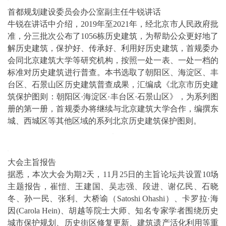
首都规划建设委员会办公室副主任牛锐讲话
牛锐在讲话中介绍，2019年至2021年，经北京市人民政府批
准，分三批次公布了1056栋历史建筑，为帮助公众更好地了
解历史建筑，保护好、传承好、利用好历史建筑，首规委办
会同北京建筑大学等研究机构，按照一处一表、一处一档的
标准对历史建筑进行普查。本书选取了朝阳区、海淀区、丰
台区、石景山区历史建筑普查成果，汇编成《北京市历史建
筑保护图则：朝阳区·海淀区·丰台区·石景山区》，为系列图
册的第一册，首规委办将继续与北京建筑大学合作，编撰东
城、西城区等其他区域的系列北京历史建筑保护图则。
大会主旨报告
据悉，本次大会为期2天，11月25日的主旨论坛共设置10场
主题报告，崔愷、王建国、吴志强、段进、谢亿民、石晓
冬、孙一民、张利、大桥谕（Satoshi Ohashi）、卡罗拉·海
因(Carola Hein)、胡越等院士大师、知名专家学者围绕历史
城市保护规划、历史街区修复更新、建筑遗产活化利用等重