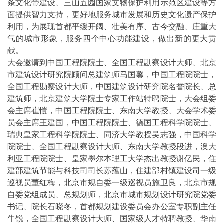
条文化带建设、三山五园国家文物保护利用示范区建设等方
面提供智力支持，更好地服务城市发展和历史文化遗产保护
利用，为展现首都平缓开阔、壮美有序、古今交融、庄重大
气的城市形象，服务四个中心功能建设，做出新的更大贡
献。
大会邀请到中国工程院院士、全国工程勘察设计大师、北京
市建筑设计研究院顾问总建筑师马国馨，中国工程院院士，
全国工程勘察设计大师，中国建筑设计研究院名誉院长、总
建筑师，北京建筑大学院士专家工作站特聘院士，大会组委
会主席崔愷，中国工程院院士、东南大学教授、大会学术委
员会主席王建国，中国工程院院士、德国工程科学院院士、
瑞典皇家工程科学院院士、同济大学教授吴志强，中国科学
院院士、全国工程勘察设计大师、东南大学教授段进，澳大
利亚工程院院士、皇家墨尔本理工大学杰出教授谢亿民，住
建部建筑节能与科技司司长苏蕴山，住建部村镇建设司一级
巡视员董红梅，北京市规自委一级巡视员施卫良，北京市规
自委党组成员、总规划师，北京市城市规划设计研究院党委
书记、院长石晓冬，首都规划建设委员会办公室专职副主任
牛锐，全国工程勘察设计大师、国家级人才特聘教授、华南