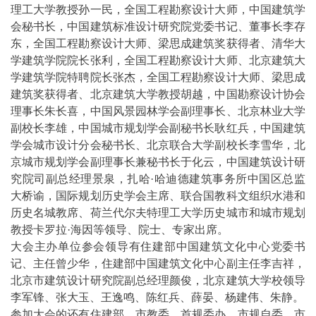
理工大学教授孙一民，全国工程勘察设计大师，中国建筑学
会秘书长，中国建筑标准设计研究院党委书记、董事长李存
东，全国工程勘察设计大师、梁思成建筑奖获得者、清华大
学建筑学院院长张利，全国工程勘察设计大师、北京建筑大
学建筑学院特聘院长张杰，全国工程勘察设计大师、梁思成
建筑奖获得者、北京建筑大学教授胡越，中国勘察设计协会
理事长朱长喜，中国风景园林学会副理事长、北京林业大学
副校长李雄，中国城市规划学会副秘书长耿红兵，中国建筑
学会城市设计分会秘书长、北京联合大学副校长李雪华，北
京城市规划学会副理事长兼秘书长于化云，中国建筑设计研
究院司副总经理景泉，扎哈·哈迪德建筑事务所中国区总监
大桥谕，国际规划历史学会主席、联合国教科文组织水港和
历史名城教席、荷兰代尔夫特理工大学历史城市和城市规划
教授卡罗拉·海因等领导、院士、专家出席。
大会主办单位参会领导有住建部中国建筑文化中心党委书
记、主任曾少华，住建部中国建筑文化中心副主任李吉祥，
北京市建筑设计研究院副总经理颜俊，北京建筑大学校领导
李军锋、张大玉、王逸鸣、陈红兵、薛晏、杨建伟、朱静。
参加大会的还有住建部、市教委、首规委办、市规自委、市