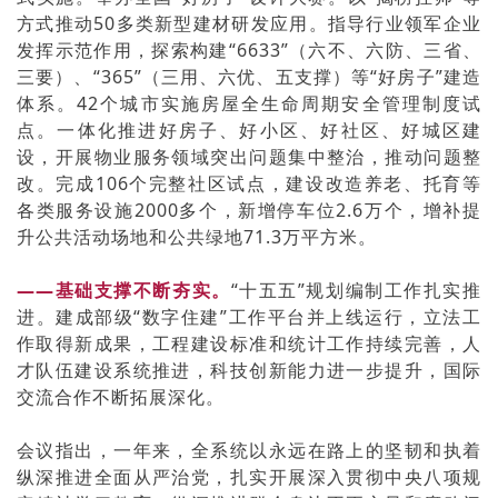
方式推动50多类新型建材研发应用。指导行业领军企业
发挥示范作用，探索构建“6633”（六不、六防、三省、
三要）、“365”（三用、六优、五支撑）等“好房子”建造
体系。42个城市实施房屋全生命周期安全管理制度试
点。一体化推进好房子、好小区、好社区、好城区建
设，开展物业服务领域突出问题集中整治，推动问题整
改。完成106个完整社区试点，建设改造养老、托育等
各类服务设施2000多个，新增停车位2.6万个，增补提
升公共活动场地和公共绿地71.3万平方米。
——基础支撑不断夯实。
“十五五”规划编制工作扎实推
进。建成部级“数字住建”工作平台并上线运行，立法工
作取得新成果，工程建设标准和统计工作持续完善，人
才队伍建设系统推进，科技创新能力进一步提升，国际
交流合作不断拓展深化。
会议指出，一年来，全系统以永远在路上的坚韧和执着
纵深推进全面从严治党，扎实开展深入贯彻中央八项规