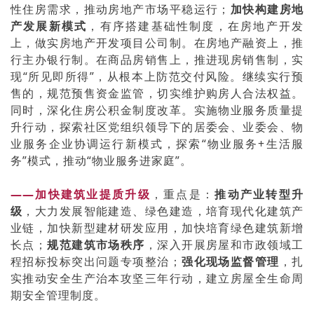
性住房需求，推动房地产市场平稳运行；
加快构建房地
产发展新模式
，有序搭建基础性制度，在房地产开发
上，做实房地产开发项目公司制。在房地产融资上，推
行主办银行制。在商品房销售上，推进现房销售制，实
现“所见即所得”，从根本上防范交付风险。继续实行预
售的，规范预售资金监管，切实维护购房人合法权益。
同时，深化住房公积金制度改革。实施物业服务质量提
升行动，探索社区党组织领导下的居委会、业委会、物
业服务企业协调运行新模式，探索“物业服务+生活服
务”模式，推动“物业服务进家庭”。
——加快建筑业提质升级
，重点是：
推动产业转型升
级
，大力发展智能建造、绿色建造，培育现代化建筑产
业链，加快新型建材研发应用，加快培育绿色建筑新增
长点；
规范建筑市场秩序
，深入开展房屋和市政领域工
程招标投标突出问题专项整治；
强化现场监督管理
，扎
实推动安全生产治本攻坚三年行动，建立房屋全生命周
期安全管理制度。