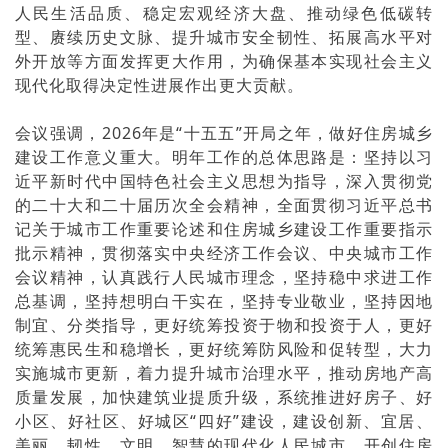
人民生活品质、稳定宏观经济大盘、推动绿色低碳转
型、赓续历史文脉、提升城市安全韧性、拓展高水平对
外开放等方面发挥更大作用，为确保基本实现社会主义
现代化取得决定性进展作出更大贡献。
会议强调，2026年是“十五五”开局之年，做好住房城乡
建设工作意义重大。明年工作的总体思路是：坚持以习
近平新时代中国特色社会主义思想为指导，深入贯彻党
的二十大和二十届历次全会精神，全面贯彻习近平总书
记关于城市工作重要论述和住房城乡建设工作重要指示
批示精神，贯彻落实中央经济工作会议、中央城市工作
会议精神，认真践行人民城市理念，坚持稳中求进工作
总基调，坚持想明白干实在，坚持专业敬业，坚持因地
制宜、分类指导，更好统筹投资于物和投资于人，更好
统筹惠民生和稳增长，更好统筹防风险和促转型，大力
实施城市更新，着力提升城市治理水平，推动房地产高
质量发展，加快建筑业提质升级，系统推进好房子、好
小区、好社区、好城区“四好”建设，建设创新、宜居、
美丽、韧性、文明、智慧的现代化人民城市，开创住房