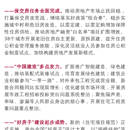
——保交房任务全面完成。
推动房地产市场止跌回稳，
打赢保交房攻坚战，继续落实好政策“组合拳”。稳步实
施城中村和危旧房改造。以需定建、以需定购增加保障
性住房供给。推动房地产融资“白名单”项目扩围增效。
38个城市开展老旧住房自主更新、原拆原建。提升住房
公积金管理服务效能，深化灵活就业人员参加住房公积
金制度试点。加快构建房地产发展新模式。
——“中国建造”多点发力。
扩面推广智能建造、绿色建
造，推动装配式装修试点，培育发展绿色建筑；建筑企
业积极参与“一带一路”，对外承包工程完成营业额、新
签合同额同比实现双增长；优化建筑市场环境，开展房
屋市政工程招标投标突出问题系统整治；聚焦隔声差、
串味、渗漏等人民群众身边的烦心事，开展住宅工程质
量问题重点整治。
——“好房子”建设起步成势。
新的《住宅项目规范》正
式实施。举办全国“好房子”设计大赛。以“揭榜挂帅”等