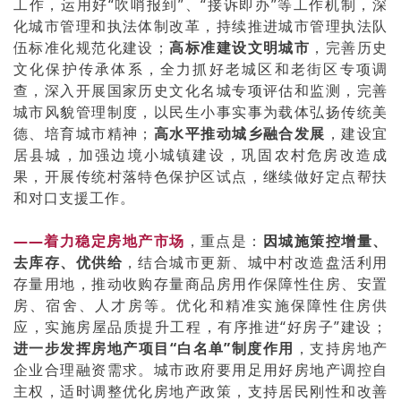
工作，运用好“吹哨报到”、“接诉即办”等工作机制，深
化城市管理和执法体制改革，持续推进城市管理执法队
伍标准化规范化建设；
高标准建设文明城市
，完善历史
文化保护传承体系，全力抓好老城区和老街区专项调
查，深入开展国家历史文化名城专项评估和监测，完善
城市风貌管理制度，以民生小事实事为载体弘扬传统美
德、培育城市精神；
高水平推动城乡融合发展
，建设宜
居县城，加强边境小城镇建设，巩固农村危房改造成
果，开展传统村落特色保护区试点，继续做好定点帮扶
和对口支援工作。
——着力稳定房地产市场
，重点是：
因城施策控增量、
去库存、优供给
，结合城市更新、城中村改造盘活利用
存量用地，推动收购存量商品房用作保障性住房、安置
房、宿舍、人才房等。优化和精准实施保障性住房供
应，实施房屋品质提升工程，有序推进“好房子”建设；
进一步发挥房地产项目“白名单”制度作用
，支持房地产
企业合理融资需求。城市政府要用足用好房地产调控自
主权，适时调整优化房地产政策，支持居民刚性和改善