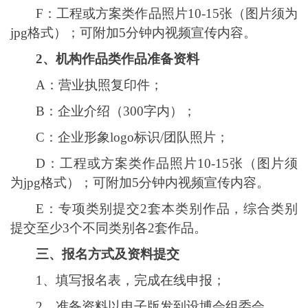
F：
工程或方案类作品照片
10-15张（图片须为
jpg格式）；可附加
5
分钟内视频宣传内容。
2、
机构作品类作品准备资料
A：
营业执照复印件；
B：
企业
介绍
（
300字内）；
C：
企业形象
logo
标识
/团队照片；
D：
工程或方案类作品照片
10-15张（图片须
为jpg格式）；可附加
5
分钟内视频宣传内容。
E：
专项类别提交
2
套本类别作品，综合类别
提交至少
3个不同类别各2套作品。
三
、报名方式
及资料提交
1、
填写报名表
，完成在线申报
；
2、
准备资料以电子版发到
设博会组委会。