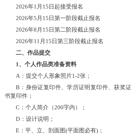
2026
年
1
月
15
日起接受报名
2026
年
5
月
15日
第一阶段
截止报名
2026
年
8
月
15日
第二阶段
截止报名
2026
年
11
月
15日
第三阶段
截止报名
二
、
作品提交
1、
个人作品类准备资料
A：
提交个人
形象照片
1-2张
；
B：
身份证复印件、学历证明复印件、获奖证
书复印件；
C：
个人简介（
200字内）；
D：
设计说明；
E：
平、立、剖面图
(平面图必有)；