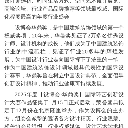
设计师选材、时尚生活方式、空间艺术设计展览、
高峰论坛
、行业产品品牌推荐等领域最权威、国际
化程度最高的年度行业盛会。
设博会华鼎奖，是中国建筑装饰领域的第一个
权威奖项，
20年来，华鼎奖见证了2万多名优秀设
计师、设计机构的成长，他们成为了中国建筑装饰
行业的中流砥柱，见证了行业20多年的辉煌发
展，为中国设计行业走向国际挥下了浓重的一笔。
作为中国建筑
装饰设计领域
最具代表性的国际设
计赛事，华鼎奖旨在树立中国设计典范，全面倡导
创新设计精神，推动行业健康可持续发展。
2026年度【设博会·华鼎奖】国际环艺创新设
计大赛作品征集于1月15日正式启动，荣誉盛典拟
定于12月份在
北京隆重举办
，作为设博会的主办
方
，
组委会
诚挚的邀请各方设计精英、行业翘楚
、
相关协会及组织、行业权威媒体、设计艺术学术机