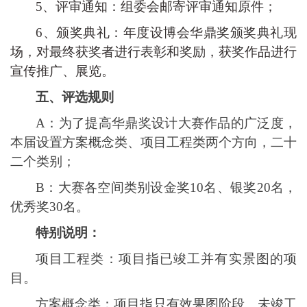
5、
评审通知：组委会邮寄评审通知原件；
6、颁奖典礼：年度设博会华鼎奖颁奖典礼现
场，对最终获奖者进行表彰和奖励，获奖作品进行
宣传推广、展览。
五、评选规则
A：
为了提高
华鼎奖设计
大赛作品的广泛度
，
本届设置
方案
概念类、项目
工程
类
两
个方向
，二十
二
个类别
；
B：
大赛
各空间
类
别
设
金
奖
10名、
银
奖
20名
，
优秀奖
30
名
。
特别说明：
项目
工程类
：
项目指已竣工并有实景图的项
目
。
方案
概念
类
：
项目指只有效果图阶段、未竣工