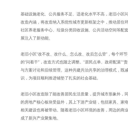
基础设施老化、公共服务不足、适老化水平不高，老旧小区
改造内涵，将改造纳入系统性城市更新框架之中，推动居住
社区养老服务中心、垃圾分类回收设施、公共活动空间等配套
展注入了新动能。
老旧小区“改不改、改什么、怎么改、改后怎么管”，每个环
的“问着干”，改造方式也随之调整。“居民点单、政府配菜”“
与方案讨论和后续管理。这种共建共治共享的治理模式，既
识，为项目顺利推进铺垫了扎实的社会基础。
老旧小区改造除了能改善居民生活质量，提升城市形象外，
的房地产核心板块受益外，其上下游产业链，包括家具、家电
相关建设也将被带动。随着老旧小区环境的改善，周边的商
成了新兴产业聚集地。