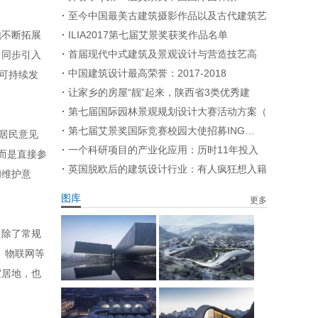
至今中国最美古建筑摄影作品以及古代建筑艺
地不断拓展
ILIA2017第七届艾景奖获奖作品名单
首届现代中式建筑及景观设计与营造技艺高
中同步引入
中国建筑设计最高荣誉：2017-2018
可持续发
让家乡的房屋“靓”起来，陕西省3类优秀建
第七届国际园林景观规划设计大赛活动方案（
第七届艾景奖国际竞赛校园大使招募ING…
居民意见
一个科研项目的产业化应用：历时11年投入
，而是直接参
英国脱欧后的建筑设计行业：有人疯狂想入籍
和维护意
图库
更多
，除了常规
、物联网等
宜居地，也