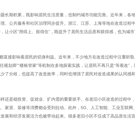
问题长期积累，既影响居民生活质量，也制约城市功能完善。近年来，各
环境、公共服务和社区治理同步提升。浙江、江苏、上海等地在改造过程
，让小区“用得上、留得住”，既提升了居民生活品质和获得感，也为城市
节都直接影响着居民的切身利益。近年来，不少地方在改造过程中注重听取
责任规划师”“楼栋管家”等机制在多地探索实践，让居民不再只是“等着改”
减少了分歧，也提高了改造效率，同时也增强了居民对改造成果的认同感
同样还是稳投资、促就业、扩内需的重要抓手。在老旧小区改造的过程中
、家居、装修等消费都会受到拉动。此外，5G、人工智能、工业互联网
业发展和经济发展活力也被带动起来。很多老旧小区不仅成了高品质生活