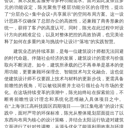
会议、展示及配套服务等多种功能需求。面对如此复杂且多
元的功能设定，陈光聚焦于楼层功能分区的合理性，提出
了“分层办公+集中会议+共享展示”的空间布局方案。这一设
计思路不仅确保了总部办公的高效性，还兼顾了商务形象的
统一，获得了客户的高度认可。同时，陈光在此过程中对设
计方向的精准定位，以及对整体把控的高效协调，也完美诠
释了如何在多重约束与挑战中让设计“落地”的实践智慧。
建筑业态的持续革新，是每一位建筑设计师都无法回避
的时代命题。伴随社会经济的发展，建筑设计的需求与价值
取向不断演进。如今，建筑所承载的已不再单单是基本的使
用功能，更要兼顾环保理念、智能技术与文化融合。这也促
使建筑设计师不仅要跟上技术与材料的更新步伐，更需具备
前瞻性的视角，可以敏锐洞察并主动引领社会与市场的变
化。在这场持续变革的浪潮中，陈光始终站在探索前沿，不
断将前瞻性设计理念和系统化思维融入具体项目之中。
在“上海张江高科技园区四期项目——张江集电港”的设计实
践中，面对严苛的环保标准，陈光从整体规划层面提出了以
东西向布局为核心的设计策略，并结合太阳运行轨迹对建筑
立面进行了针对性调整，从源头优化了能源利用效率与环境