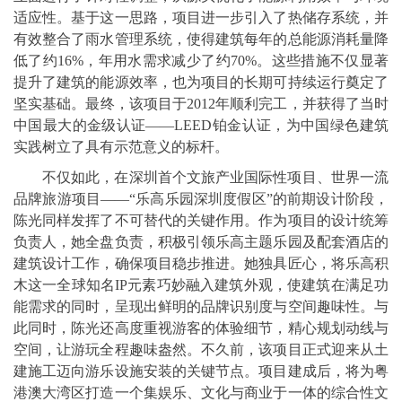
适应性。基于这一思路，项目进一步引入了热储存系统，并
有效整合了雨水管理系统，使得建筑每年的总能源消耗量降
低了约16%，年用水需求减少了约70%。这些措施不仅显著
提升了建筑的能源效率，也为项目的长期可持续运行奠定了
坚实基础。最终，该项目于2012年顺利完工，并获得了当时
中国最大的金级认证——LEED铂金认证，为中国绿色建筑
实践树立了具有示范意义的标杆。
不仅如此，在深圳首个文旅产业国际性项目、世界一流
品牌旅游项目——“乐高乐园深圳度假区”的前期设计阶段，
陈光同样发挥了不可替代的关键作用。作为项目的设计统筹
负责人，她全盘负责，积极引领乐高主题乐园及配套酒店的
建筑设计工作，确保项目稳步推进。她独具匠心，将乐高积
木这一全球知名IP元素巧妙融入建筑外观，使建筑在满足功
能需求的同时，呈现出鲜明的品牌识别度与空间趣味性。与
此同时，陈光还高度重视游客的体验细节，精心规划动线与
空间，让游玩全程趣味盎然。不久前，该项目正式迎来从土
建施工迈向游乐设施安装的关键节点。项目建成后，将为粤
港澳大湾区打造一个集娱乐、文化与商业于一体的综合性文