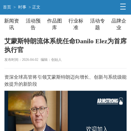
首页
>
时事
> 正文
新闻资
活动预
作品图
行业标
活动专
品牌企
讯
告
库
准
题
业
艾蒙斯特朗流体系统任命Danilo Elez为首席
执行官
发布时间：2026-04-02
编辑：创始人
资深全球高管将引领艾蒙斯特朗迈向增长、创新与系统级能
效提升的新阶段