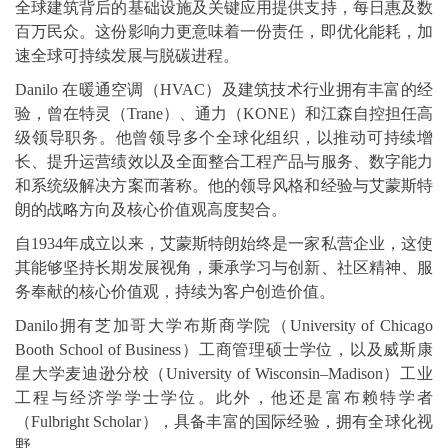
全球建筑背后的基础设施及关键应用提供支持，每日惠及数
百万民众。这份影响力更意味着一份责任，即优化能耗，加
速全球可持续发展与脱碳进程。
Danilo 在暖通空调（HVAC）及建筑技术行业拥有丰富的经
验，曾在特灵（Trane）、通力（KONE）和江森自控担任高
级领导职务。他曾领导多个全球化组织，以推动可持续增
长、提升运营绩效以及全面整合工程产品与服务、数字能力
和系统级解决方案而著称。他的领导风格和经验与艾蒙斯特
朗的战略方向及核心价值观高度契合。
自1934年成立以来，艾蒙斯特朗始终是一家私营企业，这使
其能够坚持长期发展视角，秉承学习与创新、社区精神、服
务奉献的核心价值观，持续为客户创造价值。
Danilo拥有芝加哥大学布斯商学院（University of Chicago
Booth School of Business）工商管理硕士学位，以及威斯康
星大学麦迪逊分校（University of Wisconsin–Madison）工业
工程与经济学学士学位。此外，他还是富布赖特学者
（Fulbright Scholar），具备丰富的国际经验，拥有全球化视
野。