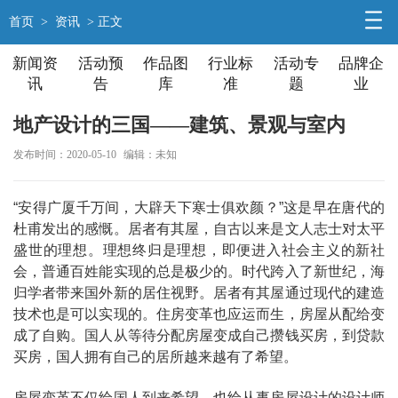
首页
>
资讯
> 正文
新闻资
活动预
作品图
行业标
活动专
品牌企
讯
告
库
准
题
业
地产设计的三国——建筑、景观与室内
发布时间：2020-05-10
编辑：未知
“安得广厦千万间，大辟天下寒士俱欢颜？”这是早在唐代的
杜甫发出的感慨。居者有其屋，自古以来是文人志士对太平
盛世的理想。理想终归是理想，即便进入社会主义的新社
会，普通百姓能实现的总是极少的。时代跨入了新世纪，海
归学者带来国外新的居住视野。居者有其屋通过现代的建造
技术也是可以实现的。住房变革也应运而生，房屋从配给变
成了自购。国人从等待分配房屋变成自己攒钱买房，到贷款
买房，国人拥有自己的居所越来越有了希望。
房屋变革不仅给国人到来希望，也给从事房屋设计的设计师