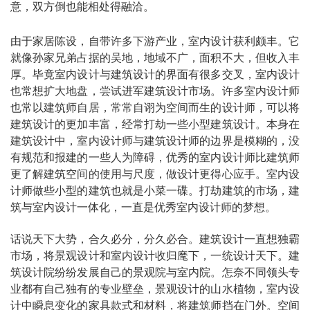
意，双方倒也能相处得融洽。
由于家居陈设，自带许多下游产业，室内设计获利颇丰。它
就像孙家兄弟占据的吴地，地域不广，面积不大，但收入丰
厚。毕竟室内设计与建筑设计的界面有很多交叉，室内设计
也常想扩大地盘，尝试进军建筑设计市场。许多室内设计师
也常以建筑师自居，常常自诩为空间而生的设计师，可以将
建筑设计的更加丰富，经常打劫一些小型建筑设计。本身在
建筑设计中，室内设计师与建筑设计师的边界是模糊的，没
有规范和报建的一些人为障碍，优秀的室内设计师比建筑师
更了解建筑空间的使用与尺度，做设计更得心应手。室内设
计师做些小型的建筑也就是小菜一碟。打劫建筑的市场，建
筑与室内设计一体化，一直是优秀室内设计师的梦想。
话说天下大势，合久必分，分久必合。建筑设计一直想独霸
市场，将景观设计和室内设计收归麾下，一统设计天下。建
筑设计院纷纷发展自己的景观院与室内院。怎奈不同领头专
业都有自己独有的专业壁垒，景观设计的山水植物，室内设
计中瞬息变化的家具款式和材料，将建筑师挡在门外。空间