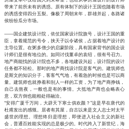
带来了前所未有的诱惑。原有体制下的设计王国也随着市场
的诱惑变得四分五裂。像极了周朝末年，群雄并起，各路诸
侯纷纷瓜分市场。
——国企建筑设计院，依仗国家设计院旗号，设计王国的重
臣，拿着规范的号令，挟天子以令诸侯，占据着地产设计的
主导位置。在粥多僧少的启蒙阶段，具有国家背书的国企设
计师们是很有地位的。如同讨伐董卓的袁绍，很有号召力。
地产商能找的设计院也不多，各地建设兴起，设计院的设计
任务都不轻松。那时的地产商找设计院是客气的。建筑师也
是斯文的知识分子，客客气气地，有着急的时候也是可以商
量。建筑师也就挣着和别人一样的工资，为了地产商挣钱，
自己去熬夜，一般也是有的事情。大抵地产商也会略表心
意，双方倒也能相处得融洽。
“安得广厦千万间，大辟天下寒士俱欢颜？”这是早在唐代的
杜甫发出的感慨。居者有其屋，自古以来是文人志士对太平
盛世的理想。理想终归是理想，即便进入社会主义的新社
会，普通百姓能实现的总是极少的。时代跨入了新世纪，海