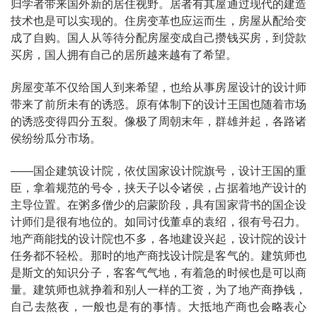
归学者带来国外新的居住视野。居者有其屋通过现代的建造
技术也是可以实现的。住房变革也应运而生，房屋从配给变
成了自购。国人从等待分配房屋变成自己攒钱买房，到贷款
买房，国人拥有自己的居所越来越有了希望。
房屋变革不仅给国人到来希望，也给从事房屋设计的设计师
带来了前所未有的诱惑。原有体制下的设计王国也随着市场
的诱惑变得四分五裂。像极了周朝末年，群雄并起，各路诸
侯纷纷瓜分市场。
——国企建筑设计院，依仗国家设计院旗号，设计王国的重
臣，拿着规范的号令，挟天子以令诸侯，占据着地产设计的
主导位置。在粥多僧少的启蒙阶段，具有国家背书的国企设
计师们是很有地位的。如同讨伐董卓的袁绍，很有号召力。
地产商能找的设计院也不多，各地建设兴起，设计院的设计
任务都不轻松。那时的地产商找设计院是客气的。建筑师也
是斯文的知识分子，客客气气地，有着急的时候也是可以商
量。建筑师也就挣着和别人一样的工资，为了地产商挣钱，
自己去熬夜，一般也是有的事情。大抵地产商也会略表心