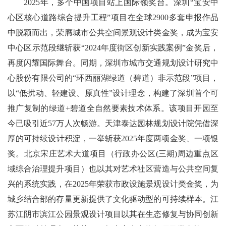
2025年，多个中国项目站上国际领奖台。深圳“宝安中
心区核心道路综合提升工程”项目在全球2900多套申报作品
中脱颖而出，荣膺城市公共空间景观设计类金奖，成为宝安
中心区示范段继斩获“2024年度街区创新实践案例”金奖后，
再度闪耀国际舞台。同期，深圳市城市交通规划设计研究中
心股份有限公司的“环西丽湖绿道（碧道）非示范段”项目，
以“低扰动、轻建设、原真性”设计理念，构建了深圳首个可
推广复制的绿道+碧道全自然要素技术体系。该项目开园至
今已吸引近57万人次畅游。天津泰达园林规划设计院凭借深
厚的可持续设计积淀，一举斩获2025年度两项金奖、一项银
奖。北京宋庄艺术大道项目（行政办公区(三期)周边重点区
域综合治理提升项目）也以其对艺术社区营造与公共空间复
兴的系统实践，在2025年荣获市政设施景观设计类金奖，为
城乡结合部的存量更新提供了文化驱动型的可持续样本。江
苏江阴市滨江公园景观设计项目以其在生态修复与协同创新