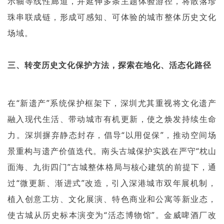
示轴等线性廊道，并延伸多条主题体验游径，将散落珍
珠串联成链，形成可感知、可体验的城市整体历史文化
场域。
三、转变历史文化保护方法，探索在地化、活态化路径
在“新遗产”系统保护框架下，深圳尤其重视将文化遗产
融入现代生活、带动城市有机更新，使之焕发持续生命
力。深圳摒弃静态封存，倡导“以用促保”，推动空间场
景重构与遗产价值迭代。南头古城保护实践在严守“枕山
面海、九街四门”古城整体格局与核心建筑的前提下，通
过“微更新、渐进式”改造，引入深港城市双年展机制，
植入创意工坊、文化展演、特色商业和公寓等新业态，
使古城从历史标本演变为“活态博物馆”。金威啤酒厂改