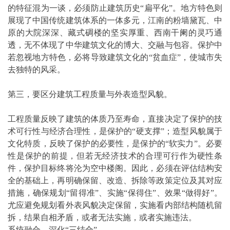
的特征混为一谈，必须防止建筑历史“扁平化”。地方特色则
展现了中国传统建筑体系的一体多元，江南的粉墙黛瓦、中
原的大院深深、藏式碉楼的坚实厚重、西南干阑的灵巧通
透，无不体现了中华建筑文化的博大、交融与包容。保护中
若忽视地方特色，必将导致建筑文化的“贫血症”，使城市失
去独特的风采。
第三，要区分建筑工程质量与外表造型风貌。
工程质量反映了建筑的体质乃至寿命，直接决定了保护的技
术可行性与经济合理性，是保护的“硬支撑”；造型风貌属于
文化特质，反映了保护的必要性，是保护的“软实力”。必要
性是保护的前提，但若无经济技术的合理可行作为硬性条
件，保护目标终将沦为空中楼阁。因此，必须在评估结构安
全的基础上，再明确保留、改造、拆除等政策定位及其对应
措施，确保规划“留得准”、实施“保得住”、效果“做得好”。
尤应避免规划看外表风貌决定保留，实施看内部结构随机留
拆，结果自相矛盾，或者无法实施，或者实施违法。
系统融合，深化“三结合”